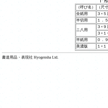
（呼び名）
（尺
全紙用
３×５
半切用
１．５
３×９
ニ八用
３×１
半紙用
０．９
美濃版
１×１
書道用品・表現社 Hyogensha Ltd.