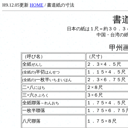
H9.12.05更新
HOME
/ 書道紙の寸法
書
日本の紙は１尺＝約３０．３
中国・台湾の
甲州
（呼び名）
（尺寸）
全紙
２．３×４．５尺
ぜんし
半切
１．１５×４．５尺
(全紙の)
はんせつ
一枚半
２．３×６．７５尺
(全紙の)
いちまいはん
二×八
２×８尺
にはち
三×六
３×６尺
さぶろく
全紙聯落
１．７５×４．５尺
～れんおち
一枚半聯落
１．７５×６．７５
八尺聯落
１．７５×８尺