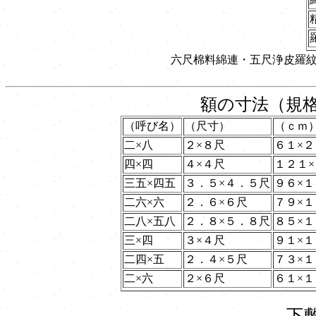
六尺棉料綿連・五尺浄皮羅
額の寸法（規
（呼び名）
（尺寸）
（ｃｍ
二×八
２×８尺
６１×
四×四
４×４尺
１２１
三五×四五
３．５×４．５尺
９６×
二六×六
２．６×６尺
７９×
二八×五八
２．８×５．８尺
８５×
三×四
３×４尺
９１×
二四×五
２．４×５尺
７３×
二×六
２×６尺
６１×
下