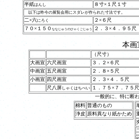
半紙
８寸×１尺１寸
はんし
以下は昨今の展覧会用にスダレが作られた寸法です。
二×六
２×６尺
にろく
７０×１５０
２．３×４．９５尺
ななじゅうのひゃくごじゅう
本画
（尺寸）
大画宣
六尺画宣
３．２×６尺
中画宣
五尺画宣
２．８×５尺
小画宣
四尺画宣
２．３×４．５尺
尺八屏
１．７５×７．７５
しゃくはちべい
一般的に、特に断
棉料
普通のもの
浄皮
原料異なり紙かため