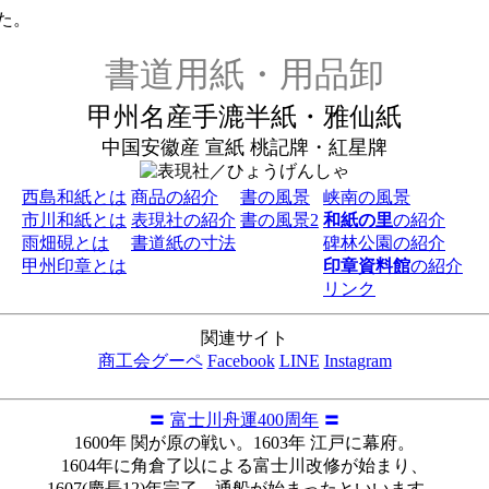
た。
書道用紙・用品卸
甲州名産手漉半紙・雅仙紙
中国安徽産 宣紙 桃記牌・紅星牌
西島和紙とは
商品の紹介
書の風景
峡南の風景
市川和紙とは
表現社の紹介
書の風景2
和紙の里
の紹介
雨畑硯とは
書道紙の寸法
碑林公園の紹介
甲州印章とは
印章資料館
の紹介
リンク
関連サイト
商工会グーペ
Facebook
LINE
Instagram
〓
富士川舟運400周年
〓
1600年 関が原の戦い。1603年 江戸に幕府。
1604年に角倉了以による富士川改修が始まり、
1607(慶長12)年完了。通船が始まったといいます。