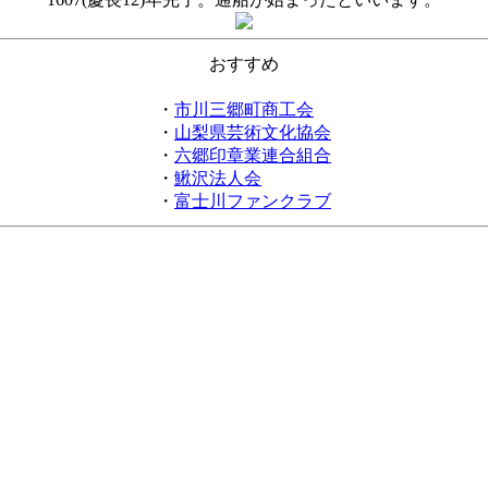
おすすめ
・
市川三郷町商工会
・
山梨県芸術文化協会
・
六郷印章業連合組合
・
鰍沢法人会
・
富士川ファンクラブ